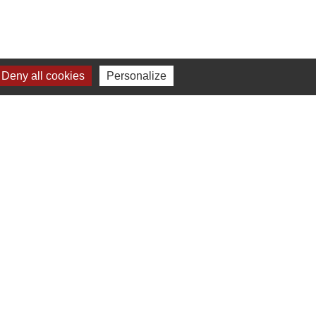
Deny all cookies
Personalize
MELAGES
CIANO (Ancona, Italie)
u, Estonie)
e
-
Gestion des cookies