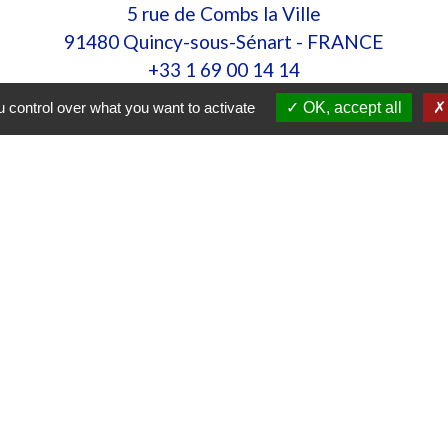
5 rue de Combs la Ville
91480 Quincy-sous-Sénart - FRANCE
+33 1 69 00 14 14
Contact par formulaire
 control over what you want to activate
OK, accept all
JU
tés
MONTEMAR
SAUE (Harj
es
tique de confidentialité
-
Accessibilité
-
Plan du sit