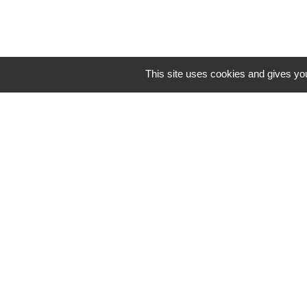
This site uses cookies and gives you
AUTRES LIENS
Ile-de-France Mobili
Lycée Moreau
SAGAD
Tous les liens extern
SIVOM
Mentions légales
-
Poli