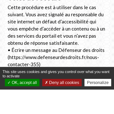
Cette procédure est à utiliser dans le cas
suivant. Vous avez signalé au responsable du
site internet un défaut d’accessibilité qui
vous empêche d’accéder à un contenu ou à un
des services du portail et vous n’avez pas
obtenu de réponse satisfaisante.
• Écrire un message au Défenseur des droits
(https://www.defenseurdesdroits.fr/nous-
contacter-355)
• Contacter le délégué du Défenseur des
This site uses cookies and gives you control over what you want
to activate
droits près de chez vous
OK, accept all
Deny all cookies
Personalize
(https://www.defenseurdesdroits.fr/carte-
des-delegues)
• Envoyer un courrier par la poste (gratuit, ne
pas mettre de timbre) Défenseur des droits