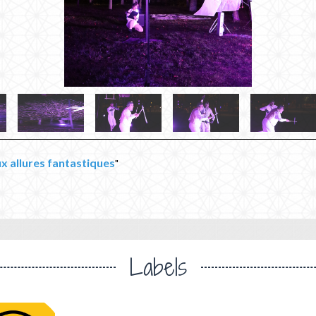
x allures fantastiques
"
Labels